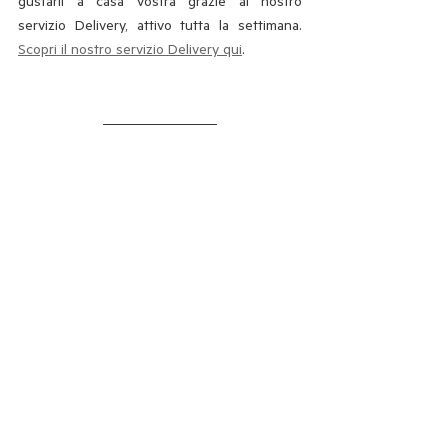
gustarli a casa vostra grazie al nostro 
servizio Delivery, attivo tutta la settimana. 
Scopri il nostro servizio Delivery qui
. 
Queste sono le storie che più ci piacciono, 
quelle 
eredità gastronomiche
 in grado di 
raccontare non solo il nostro territorio dei 
Colli Tortonesi
, ma anche le influenze che lo 
hanno attraversato nei secoli in quanto 
terra 
di confine
. 
Questo è ciò che cerchiamo di 
proporvi nel nostro menù. La 
possibilità di trasformare la vostra 
esperienza con Aurora Girarrosto in 
un viaggio di sapori nel tempo e nello 