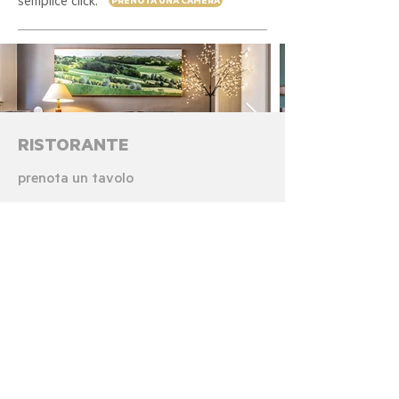
semplice click:
PRENOTA UNA CAMERA
RISTORANTE
prenota un tavolo
prenota da asporto
ALBERGO
PRENOTA UNA CAMERA
FAMIGLIA
CONTATTI
COME RAGGIUNGERCI